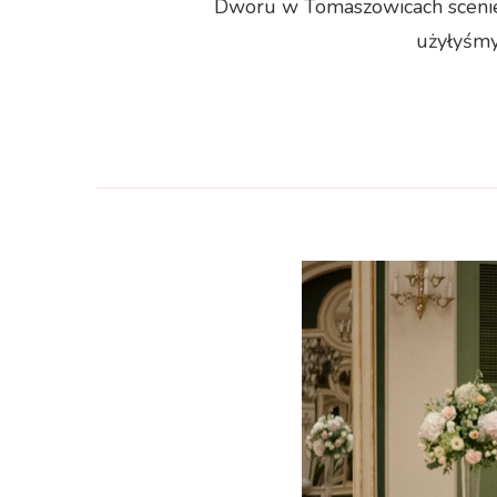
Dworu w Tomaszowicach scenie 
użyłyśmy