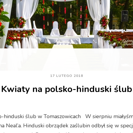
17 LUTEGO 2018
Kwiaty na polsko-hinduski ślub
o-hinduski ślub w Tomaszowicach W sierpniu miałyś
na Neal’a. Hinduski obrządek zaślubin odbył się w specj