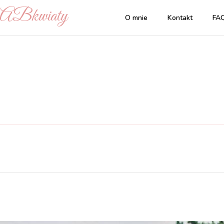
| ABkwiaty
O mnie
Kontakt
FA