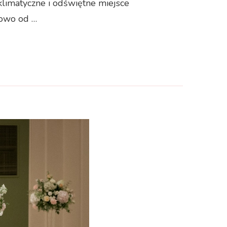
limatyczne i odświętne miejsce
kowo od …