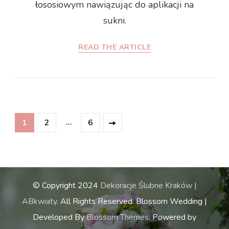
łososiowym nawiązując do aplikacji na
sukni.
READ THE ARTICLE
Nawigacja
Page
Page
…
Page
1
2
6
po
wpisach
© Copyright 2024
Dekoracje Ślubne Kraków |
ABkwiaty
. All Rights Reserved.
Blossom Wedding |
Developed By
Blossom Themes
. Powered by