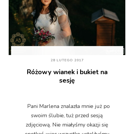
28 LUTEGO 2017
Różowy wianek i bukiet na
sesję
Pani Marlena znalazła mnie już po
swoim ślubie, tuż przed sesją
zdjęciową. Nie miałyśmy okazji się
spotkać, wiec wszystko ustaliłyśmy