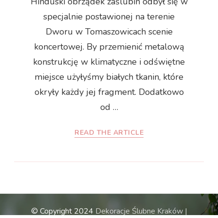
Hinduski obrządek zaślubin odbył się w
specjalnie postawionej na terenie
Dworu w Tomaszowicach scenie
koncertowej. By przemienić metalową
konstrukcję w klimatyczne i odświętne
miejsce użyłyśmy białych tkanin, które
okryły każdy jej fragment. Dodatkowo
od …
READ THE ARTICLE
© Copyright 2024
Dekoracje Ślubne Kraków |