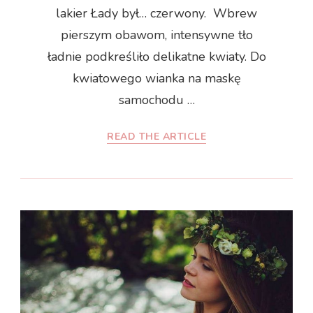
lakier Łady był… czerwony. Wbrew
pierszym obawom, intensywne tło
ładnie podkreśliło delikatne kwiaty. Do
kwiatowego wianka na maskę
samochodu …
READ THE ARTICLE