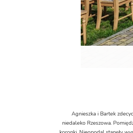
Agnieszka i Bartek zdecyd
niedaleko Rzeszowa. Pomiędz
koronki. Nieopodal stanęły wy