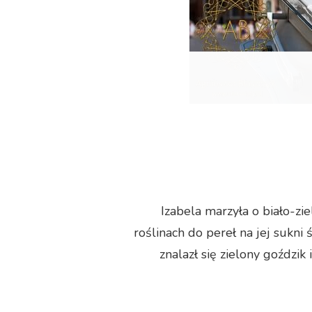
Izabela marzyła o biało-zi
roślinach do pereł na jej sukn
znalazł się zielony goździ