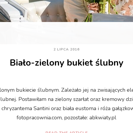
2 LIPCA 2016
Biało-zielony bukiet ślubny
elonym bukiecie ślubnym. Zależało jej na zwisających e
i ślubnej. Postawiłam na zielony szarłat oraz kremowy d
k i chryzantema Santini oraz biała eustoma i róża gałązk
fotopracownia.com, pozostałe: abkwiaty.pl