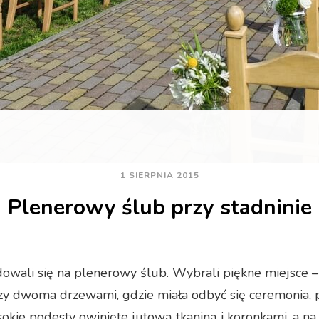
1 SIERPNIA 2015
Plenerowy ślub przy stadninie
owali się na plenerowy ślub. Wybrali piękne miejsce 
y dwoma drzewami, gdzie miała odbyć się ceremonia, po
sokie podesty owinięte jutową tkaniną i koronkami, a n