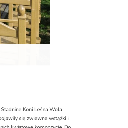
– Stadninę Koni Leśna Wola
jawiły się zwiewne wstążki i
a nich kwiatowe kompozycje. Do