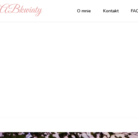
| ABkwiaty
O mnie
Kontakt
FA