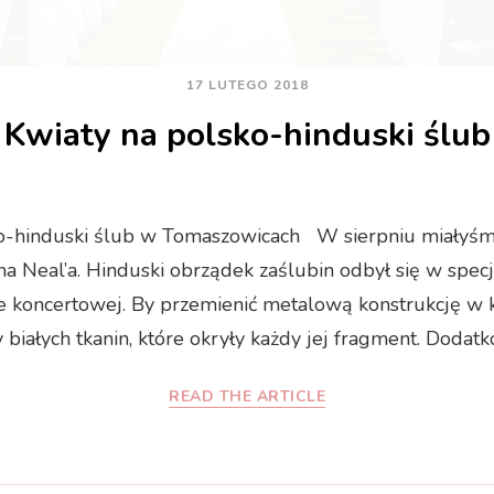
17 LUTEGO 2018
Kwiaty na polsko-hinduski ślub
o-hinduski ślub w Tomaszowicach W sierpniu miałyś
na Neal’a. Hinduski obrządek zaślubin odbył się w specj
koncertowej. By przemienić metalową konstrukcję w k
 białych tkanin, które okryły każdy jej fragment. Dodat
READ THE ARTICLE