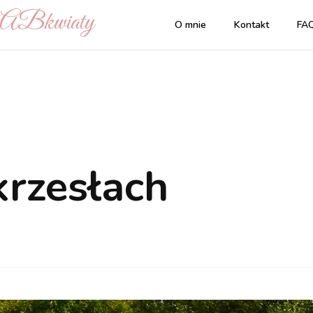
| ABkwiaty
O mnie
Kontakt
FA
krzesłach