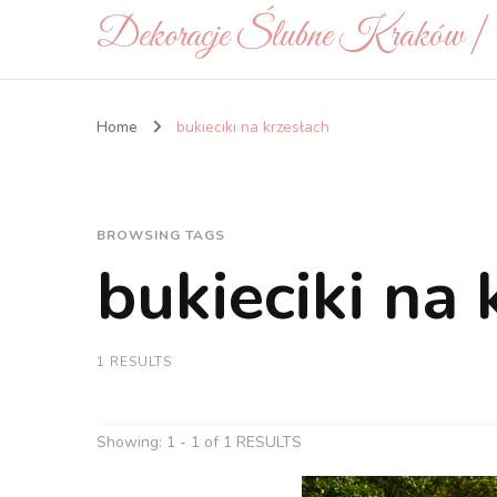
Dekoracje Ślubne Kraków 
Home
bukieciki na krzesłach
BROWSING TAGS
bukieciki na 
1 RESULTS
Showing: 1 - 1 of 1 RESULTS