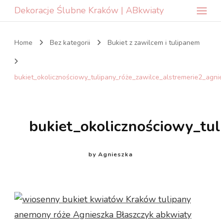
Dekoracje Ślubne Kraków | ABkwiaty
Home
Bez kategorii
Bukiet z zawilcem i tulipanem
bukiet_okolicznościowy_tulipany_róże_zawilce_alstremerie2_agn
bukiet_okolicznościowy_tu
by
Agnieszka