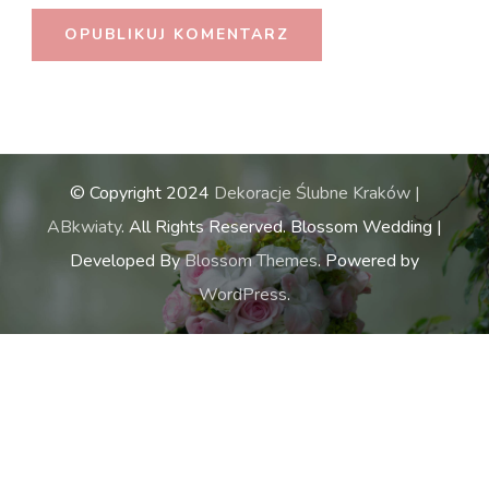
© Copyright 2024
Dekoracje Ślubne Kraków |
ABkwiaty
. All Rights Reserved.
Blossom Wedding |
Developed By
Blossom Themes
. Powered by
WordPress
.