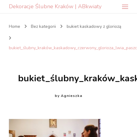
Dekoracje Ślubne Kraków | ABkwiaty
Home
Bez kategorii
bukiet kaskadowy z gloriozą
bukiet_ślubny_kraków_kaskadowy_czerwony_glorioza_lwia_paszc
bukiet_ślubny_kraków_kas
by
Agnieszka