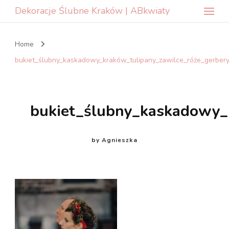
Dekoracje Ślubne Kraków | ABkwiaty
Home
bukiet_ślubny_kaskadowy_kraków_tulipany_zawilce_róże_gerber
bukiet_ślubny_kaskadowy_
by
Agnieszka