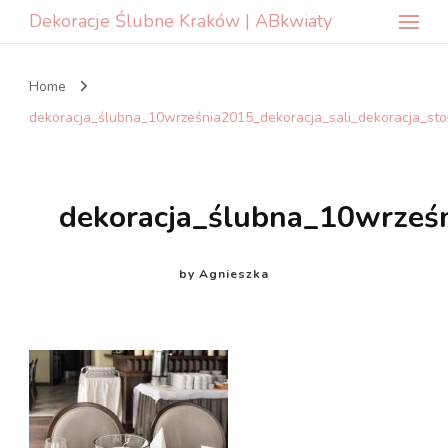
Dekoracje Ślubne Kraków | ABkwiaty
Home
dekoracja_ślubna_10września2015_dekoracja_sali_dekoracja_sto
dekoracja_ślubna_10wrześn
by
Agnieszka