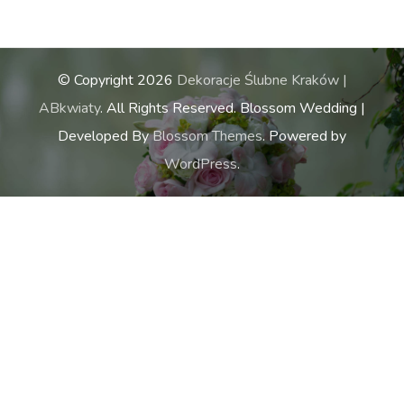
© Copyright 2026
Dekoracje Ślubne Kraków |
ABkwiaty
. All Rights Reserved.
Blossom Wedding |
Developed By
Blossom Themes
. Powered by
WordPress
.