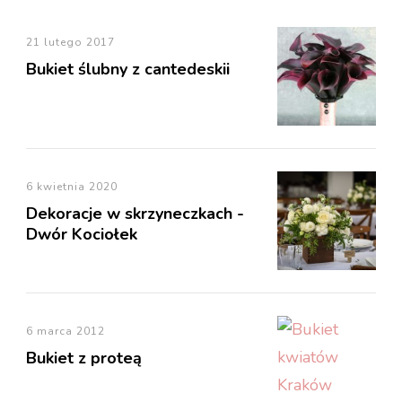
21 lutego 2017
Bukiet ślubny z cantedeskii
6 kwietnia 2020
Dekoracje w skrzyneczkach -
Dwór Kociołek
6 marca 2012
Bukiet z proteą