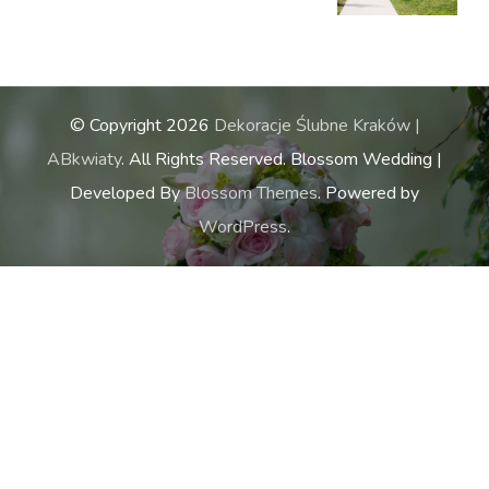
© Copyright 2026
Dekoracje Ślubne Kraków |
ABkwiaty
. All Rights Reserved.
Blossom Wedding |
Developed By
Blossom Themes
. Powered by
WordPress
.