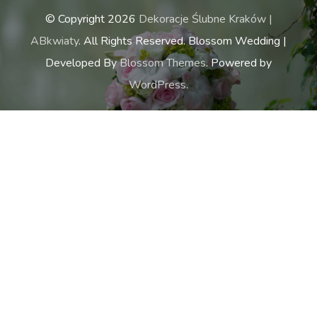
© Copyright 2026
Dekoracje Ślubne Kraków |
ABkwiaty
. All Rights Reserved.
Blossom Wedding |
Developed By
Blossom Themes
. Powered by
WordPress
.