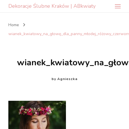
Dekoracje Ślubne Kraków | ABkwiaty
Home
wianek_kwiatowy_na_głowę_dla_panny_młodej_różowy_czerwony
wianek_kwiatowy_na_głowę
by
Agnieszka