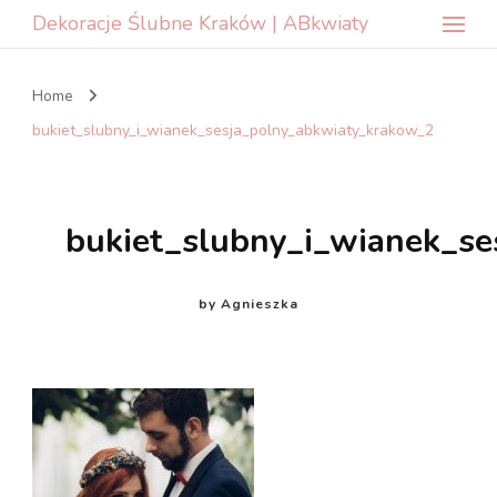
Dekoracje Ślubne Kraków | ABkwiaty
Home
bukiet_slubny_i_wianek_sesja_polny_abkwiaty_krakow_2
bukiet_slubny_i_wianek_s
by
Agnieszka