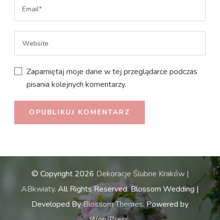
Zapamiętaj moje dane w tej przeglądarce podczas
pisania kolejnych komentarzy.
© Copyright 2026
Dekoracje Ślubne Kraków |
ABkwiaty
. All Rights Reserved.
Blossom Wedding |
Developed By
Blossom Themes
. Powered by
WordPress
.