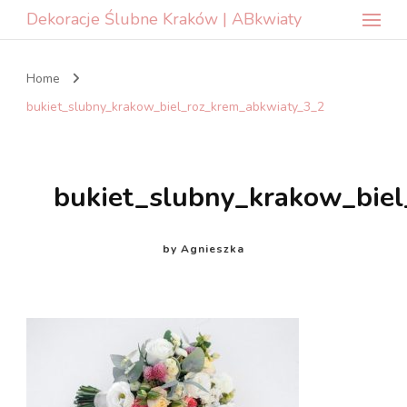
Dekoracje Ślubne Kraków | ABkwiaty
Home
bukiet_slubny_krakow_biel_roz_krem_abkwiaty_3_2
bukiet_slubny_krakow_bie
by
Agnieszka