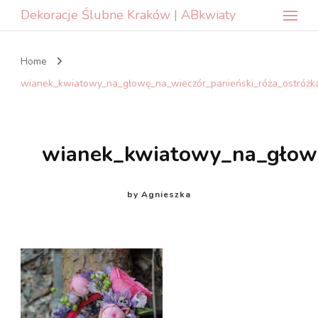
Dekoracje Ślubne Kraków | ABkwiaty
Home
wianek_kwiatowy_na_głowę_na_wieczór_panieński_róża_ostróżk
wianek_kwiatowy_na_głowę
by
Agnieszka