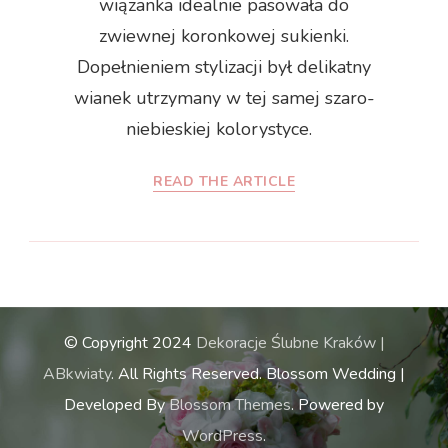
wiązanka idealnie pasowała do
zwiewnej koronkowej sukienki.
Dopełnieniem stylizacji był delikatny
wianek utrzymany w tej samej szaro-
niebieskiej kolorystyce.
READ THE ARTICLE
© Copyright 2024
Dekoracje Ślubne Kraków |
ABkwiaty
. All Rights Reserved.
Blossom Wedding |
Developed By
Blossom Themes
. Powered by
WordPress
.