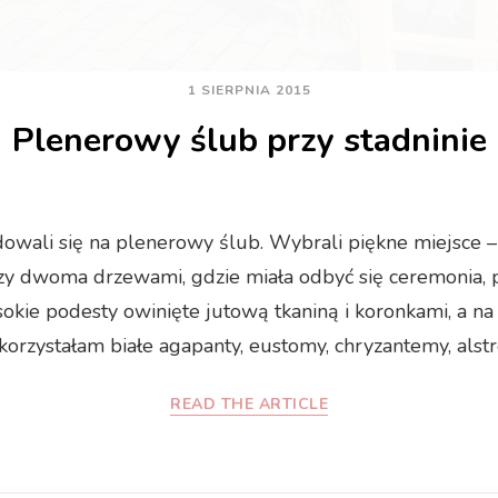
1 SIERPNIA 2015
Plenerowy ślub przy stadninie
owali się na plenerowy ślub. Wybrali piękne miejsce 
y dwoma drzewami, gdzie miała odbyć się ceremonia, po
sokie podesty owinięte jutową tkaniną i koronkami, a n
korzystałam białe agapanty, eustomy, chryzantemy, alstre
READ THE ARTICLE