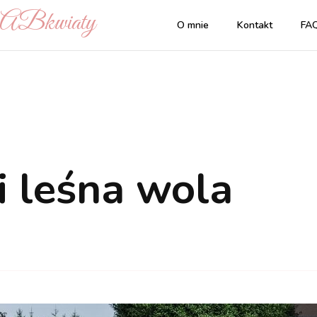
| ABkwiaty
O mnie
Kontakt
FA
i leśna wola