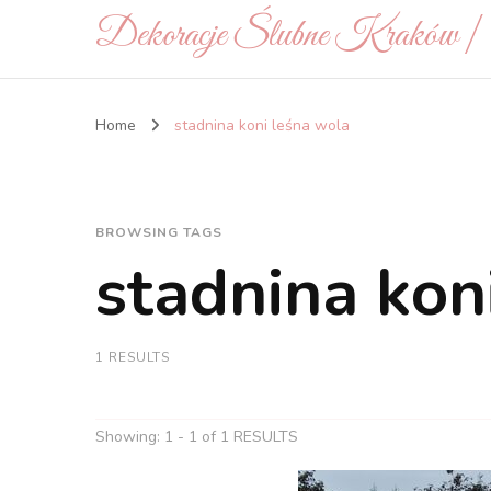
Dekoracje Ślubne Kraków 
Home
stadnina koni leśna wola
BROWSING TAGS
stadnina kon
1 RESULTS
Showing: 1 - 1 of 1 RESULTS