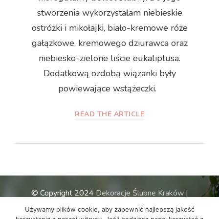
stworzenia wykorzystałam niebieskie
ostróżki i mikołajki, biało-kremowe róże
gałązkowe, kremowego dziurawca oraz
niebiesko-zielone liście eukaliptusa.
Dodatkową ozdobą wiązanki były
powiewające wstążeczki.
READ THE ARTICLE
© Copyright 2024
Dekoracje Ślubne Kraków |
ABkwiaty
. All Rights Reserved.
Blossom Wedding |
Używamy plików cookie, aby zapewnić najlepszą jakość