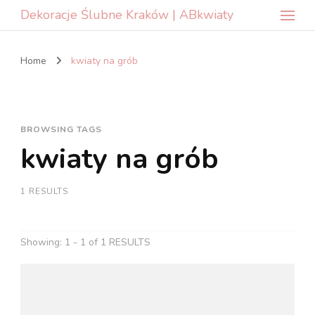
Dekoracje Ślubne Kraków | ABkwiaty
Home
kwiaty na grób
BROWSING TAGS
kwiaty na grób
1 RESULTS
Showing: 1 - 1 of 1 RESULTS