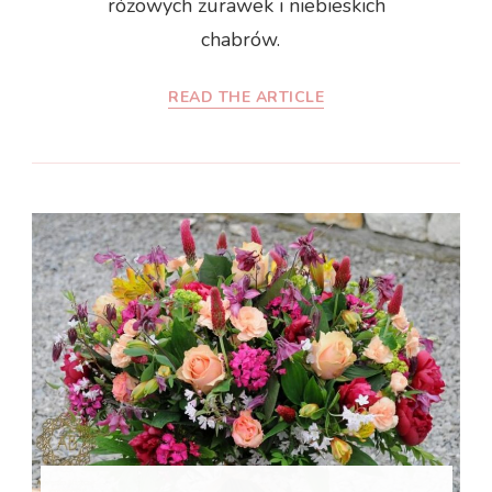
różowych żurawek i niebieskich
chabrów.
READ THE ARTICLE