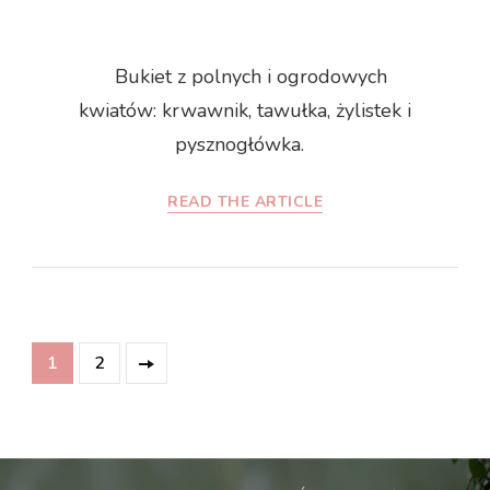
Bukiet z polnych i ogrodowych
kwiatów: krwawnik, tawułka, żylistek i
pysznogłówka.
READ THE ARTICLE
Nawigacja
Page
Page
1
2
po
wpisach