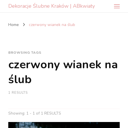
Dekoracje Ślubne Kraków | ABkwiaty
Home
czerwony wianek na ślub
BROWSING TAGS
czerwony wianek na
ślub
1 RESULTS
Showing: 1 - 1 of 1 RESULTS