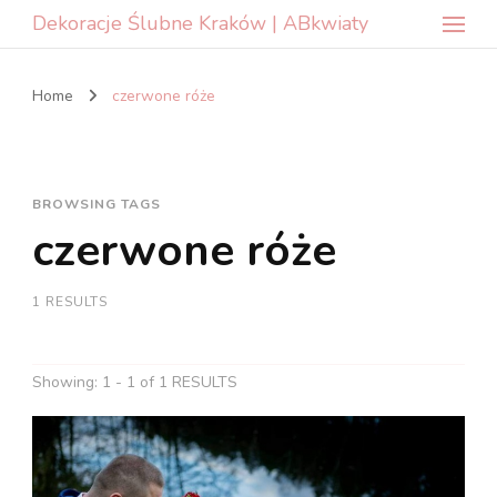
Dekoracje Ślubne Kraków | ABkwiaty
Home
czerwone róże
BROWSING TAGS
czerwone róże
1 RESULTS
Showing: 1 - 1 of 1 RESULTS