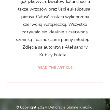
gałązkowych, kwiatów kalanchoe, a
także wrzosów oraz liści eukaliptusa i
pierisa. Całość została wykończona
czerwoną wstążeczką. Wszystko
zgrywało się idealnie z czerwoną
szminką i paznokciami panny młodej.
Zdjęcia są autorstwa Aleksandry
Kubicy Fotola. …
READ THE ARTICLE
© Copyright 2024
Dekoracje Ślubne Kraków |