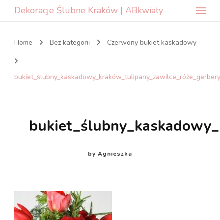
Dekoracje Ślubne Kraków | ABkwiaty
Home
Bez kategorii
Czerwony bukiet kaskadowy
bukiet_ślubny_kaskadowy_kraków_tulipany_zawilce_róże_gerber
bukiet_ślubny_kaskadowy_
by
Agnieszka