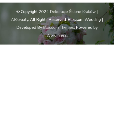
© Copyright 2024
Dekoracje Ślubne Kraków |
ABkwiaty
. All Rights Reserved.
Blossom Wedding |
Developed By
Blossom Themes
. Powered by
WordPress
.