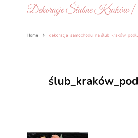
Dekoracje Ślubne Kraków 
Home
dekoracja_samochodu_na ślub_kraków_podłu
ślub_kraków_pod