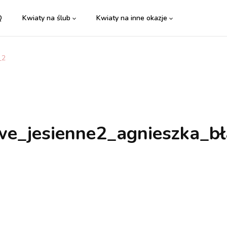
Q
Kwiaty na ślub
Kwiaty na inne okazje
_2
e_jesienne2_agnieszka_bł