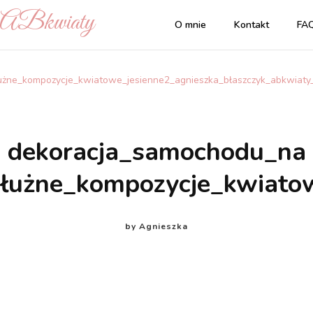
| ABkwiaty
O mnie
Kontakt
FA
żne_kompozycje_kwiatowe_jesienne2_agnieszka_błaszczyk_abkwiaty
dekoracja_samochodu_na
łużne_kompozycje_kwiatow
by
Agnieszka