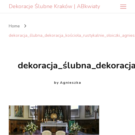
Dekoracje Ślubne Kraków | ABkwiaty
Home
dekoracja_ślubna_dekoracja_kościoła_rustykalnie_słoiczki_agni
dekoracja_ślubna_dekoracj
by
Agnieszka