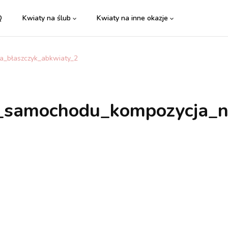
Q
Kwiaty na ślub
Kwiaty na inne okazje
a_błaszczyk_abkwiaty_2
a_samochodu_kompozycja_n