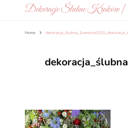
Dekoracje Ślubne Kraków 
Home
dekoracja_ślubna_1sierpnia2015_dekoracja
dekoracja_ślubn