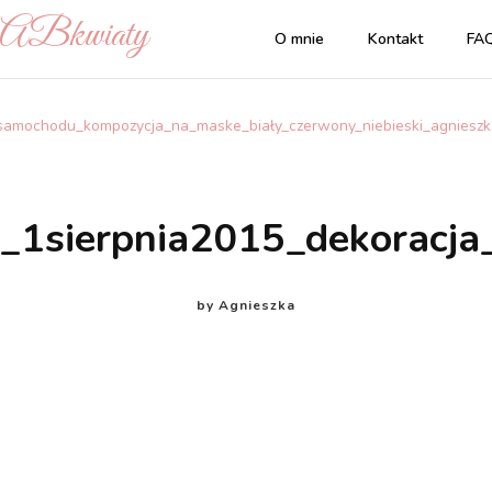
| ABkwiaty
O mnie
Kontakt
FA
_samochodu_kompozycja_na_maske_biały_czerwony_niebieski_agnieszk
a_1sierpnia2015_dekoracj
by
Agnieszka