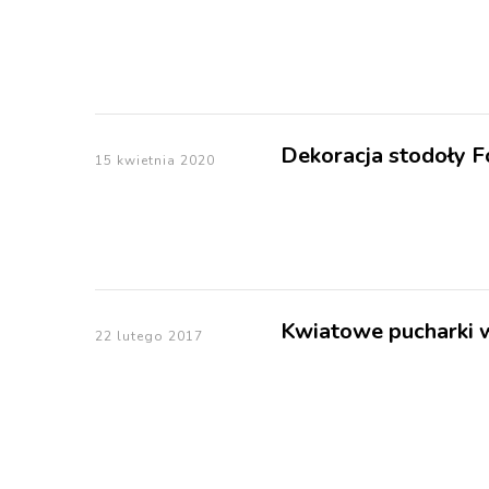
Dekoracja stodoły 
15 kwietnia 2020
Kwiatowe pucharki w
22 lutego 2017