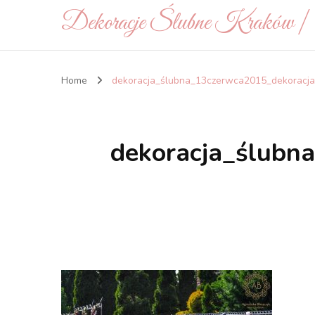
Dekoracje Ślubne Kraków 
Home
dekoracja_ślubna_13czerwca2015_dekoracj
dekoracja_ślubn