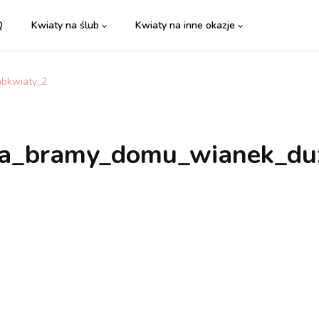
Q
Kwiaty na ślub
Kwiaty na inne okazje
abkwiaty_2
ja_bramy_domu_wianek_du