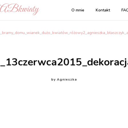
| ABkwiaty
O mnie
Kontakt
FA
a_bramy_domu_wianek_dużo_kwiatów_różowy2_agnieszka_błaszczyk_
a_13czerwca2015_dekorac
by
Agnieszka