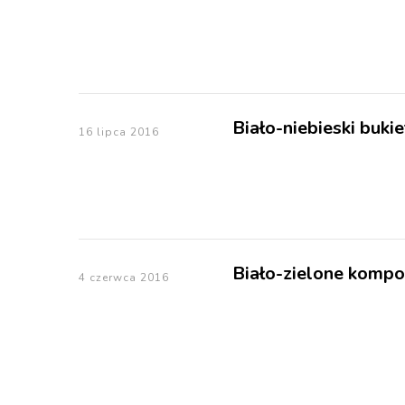
Biało-niebieski buki
16 lipca 2016
Biało-zielone kompo
4 czerwca 2016