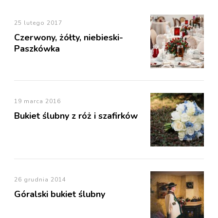
25 lutego 2017
Czerwony, żółty, niebieski-
Paszkówka
19 marca 2016
Bukiet ślubny z róż i szafirków
26 grudnia 2014
Góralski bukiet ślubny