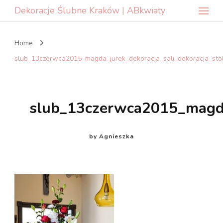
Dekoracje Ślubne Kraków | ABkwiaty
Home
slub_13czerwca2015_magda_jurek_dekoracja_sali_dekoracja_st
slub_13czerwca2015_magda
by
Agnieszka