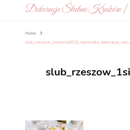
Dekoracje Ślubne Kraków 
Home
slub_rzeszow_1sierpnia2015_Agnieszka_dekoracja_sali_
slub_rzeszow_1si