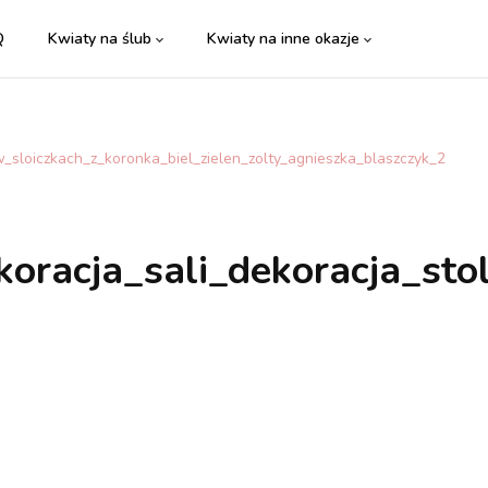
Q
Kwiaty na ślub
Kwiaty na inne okazje
sloiczkach_z_koronka_biel_zielen_zolty_agnieszka_blaszczyk_2
oracja_sali_dekoracja_sto