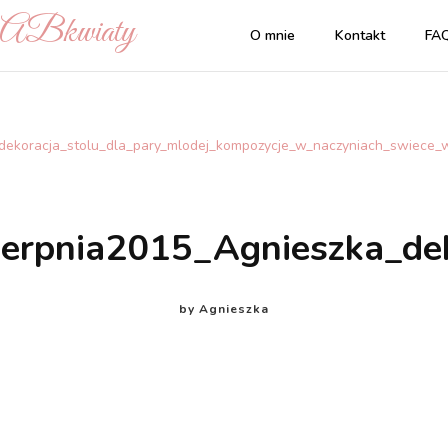
| ABkwiaty
O mnie
Kontakt
FA
dekoracja_stolu_dla_pary_mlodej_kompozycje_w_naczyniach_swiece_w_
erpnia2015_Agnieszka_dek
by
Agnieszka