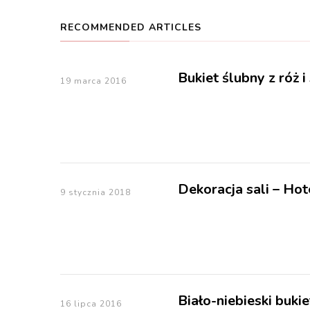
RECOMMENDED ARTICLES
Bukiet ślubny z róż i
19 marca 2016
Dekoracja sali – Ho
9 stycznia 2018
Biało-niebieski buki
16 lipca 2016