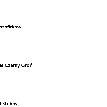
 szafirków
tel Czarny Groń
et ślubny