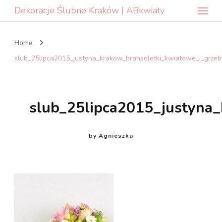
Dekoracje Ślubne Kraków | ABkwiaty
Home
slub_25lipca2015_justyna_krakow_bransoletki_kwiatowe_i_grzeb
slub_25lipca2015_justyna
by
Agnieszka