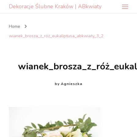
Dekoracje Ślubne Kraków | ABkwiaty
Home
wianek_brosza_z_róż_eukaliptusa_abkwiaty_3_2
wianek_brosza_z_róż_euka
by
Agnieszka