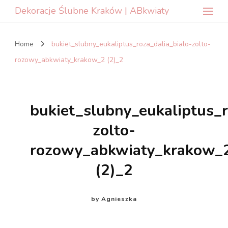
Dekoracje Ślubne Kraków | ABkwiaty
Home
bukiet_slubny_eukaliptus_roza_dalia_bialo-zolto-
rozowy_abkwiaty_krakow_2 (2)_2
bukiet_slubny_eukaliptus_r
zolto-
rozowy_abkwiaty_krakow_
(2)_2
by
Agnieszka