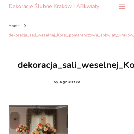
Dekoracje Ślubne Kraków | ABkwiaty
Home
dekoracja_sali_weselnej_Koral_pomarańczowa_abkwiaty_krakow
dekoracja_sali_weselnej_
by
Agnieszka