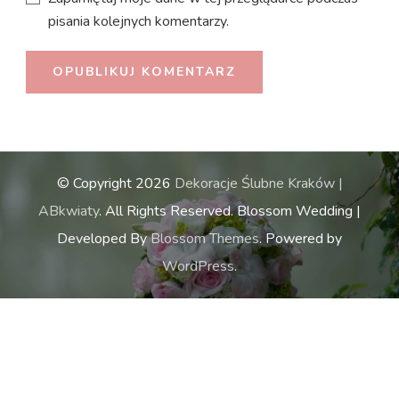
pisania kolejnych komentarzy.
© Copyright 2026
Dekoracje Ślubne Kraków |
ABkwiaty
. All Rights Reserved.
Blossom Wedding |
Developed By
Blossom Themes
. Powered by
WordPress
.