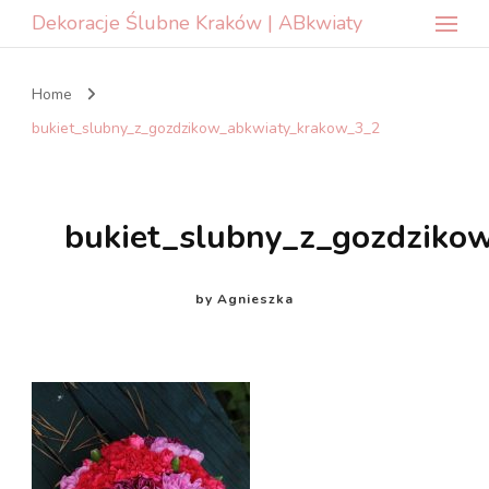
Dekoracje Ślubne Kraków | ABkwiaty
Home
bukiet_slubny_z_gozdzikow_abkwiaty_krakow_3_2
bukiet_slubny_z_gozdziko
by
Agnieszka