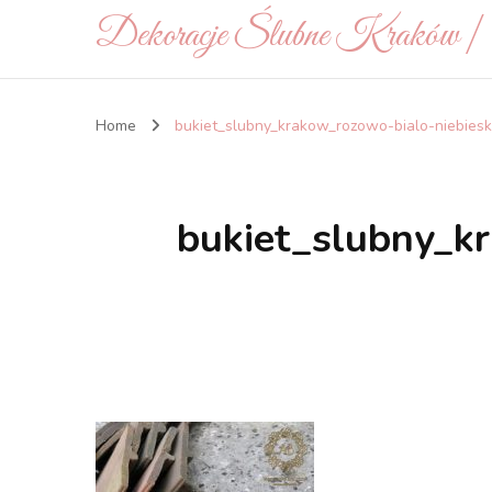
Dekoracje Ślubne Kraków 
Home
bukiet_slubny_krakow_rozowo-bialo-niebies
bukiet_slubny_k