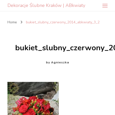
Dekoracje Ślubne Kraków | ABkwiaty
Home
bukiet_slubny_czerwony_2014_abkwiaty_3_2
bukiet_slubny_czerwony_2
by
Agnieszka