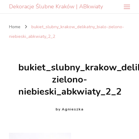
Dekoracje Ślubne Kraków | ABkwiaty
Home
bukiet_slubny_krakow_delikatny_bialo-zielono-
niebieski_abkwiaty_2_2
bukiet_slubny_krakow_deli
zielono-
niebieski_abkwiaty_2_2
by
Agnieszka