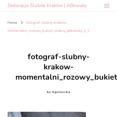
Dekoracje Ślubne Kraków | ABkwiaty
Home
fotograf-slubny-krakow-
momentalni_rozowy_bukiet_slubny_abkwiaty_2_2
fotograf-slubny-
krakow-
momentalni_rozowy_bukiet
by
Agnieszka