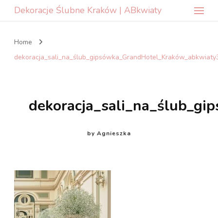
Dekoracje Ślubne Kraków | ABkwiaty
Home
dekoracja_sali_na_ślub_gipsówka_GrandHotel_Kraków_abkwiaty
dekoracja_sali_na_ślub_g
by
Agnieszka