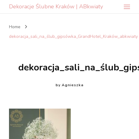
Dekoracje Ślubne Kraków | ABkwiaty
Home
dekoracja_sali_na_ślub_gipsówka_GrandHotel_Kraków_abkwiaty
dekoracja_sali_na_ślub_g
by
Agnieszka