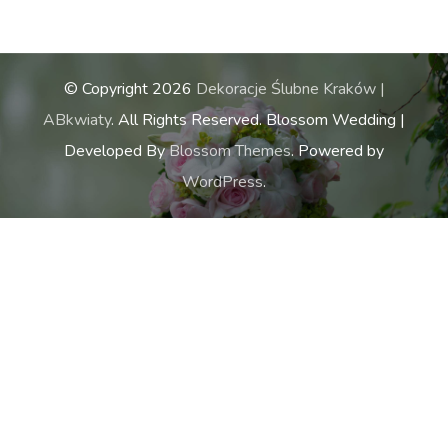
© Copyright 2026
Dekoracje Ślubne Kraków |
ABkwiaty
. All Rights Reserved.
Blossom Wedding |
Developed By
Blossom Themes
. Powered by
WordPress
.