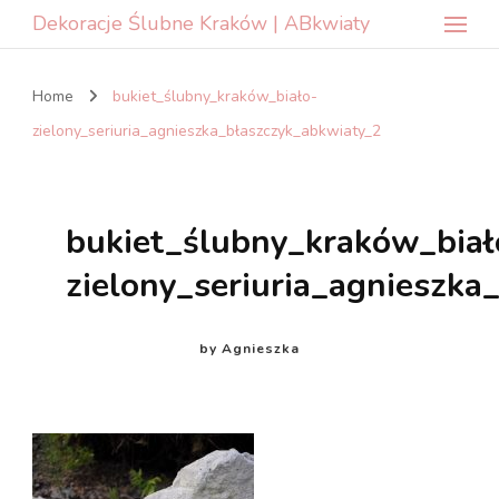
Dekoracje Ślubne Kraków | ABkwiaty
Home
bukiet_ślubny_kraków_biało-
zielony_seriuria_agnieszka_błaszczyk_abkwiaty_2
bukiet_ślubny_kraków_biał
zielony_seriuria_agnieszka
by
Agnieszka