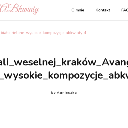
| ABkwiaty
O mnie
Kontakt
FA
biało-zielone_wysokie_kompozycje_abkwiaty_4
ali_weselnej_kraków_Avan
e_wysokie_kompozycje_abk
by
Agnieszka