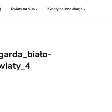
Q
Kwiaty na ślub
Kwiaty na inne okazje
garda_biało-
wiaty_4