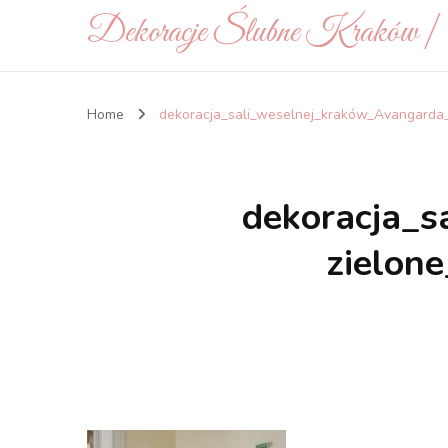
Dekoracje Ślubne Kraków 
Home
dekoracja_sali_weselnej_kraków_Avangarda_
dekoracja_s
zielon