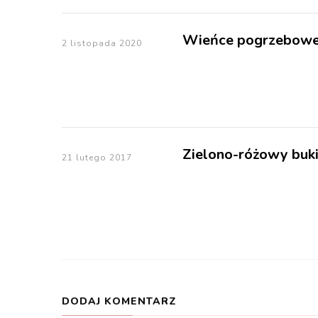
Wieńce pogrzebow
2 listopada 2020
Zielono-różowy buki
21 lutego 2017
DODAJ KOMENTARZ