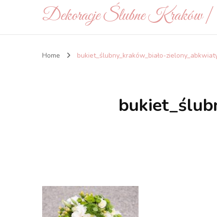
Dekoracje Ślubne Kraków 
Home
bukiet_ślubny_kraków_biało-zielony_abkwiat
bukiet_ślub