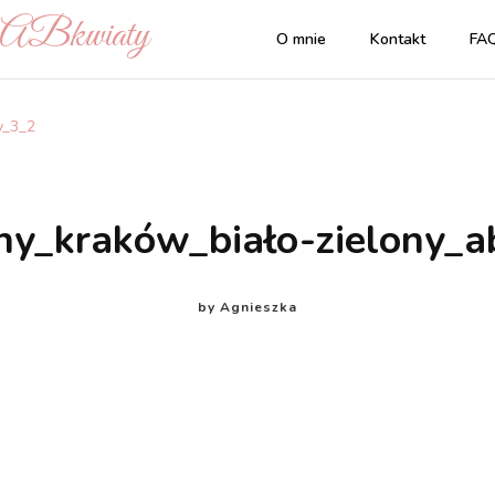
| ABkwiaty
O mnie
Kontakt
FA
y_3_2
ny_kraków_biało-zielony_
by
Agnieszka