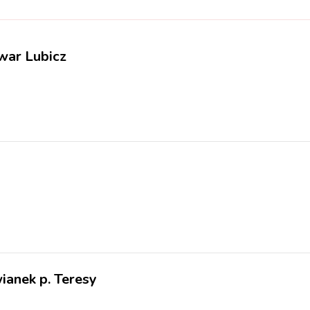
owar Lubicz
anek p. Teresy