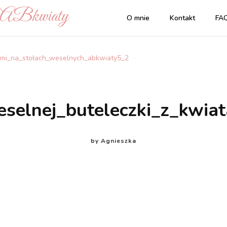
| ABkwiaty
O mnie
Kontakt
FA
tami_na_stołach_weselnych_abkwiaty5_2
weselnej_buteleczki_z_kwi
by
Agnieszka