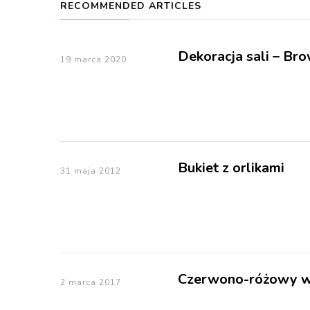
RECOMMENDED ARTICLES
Dekoracja sali – Br
19 marca 2020
Bukiet z orlikami
31 maja 2012
Czerwono-różowy wi
2 marca 2017