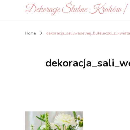
Dekoracje Ślubne Kraków 
Home
dekoracja_sali_weselnej_buteleczki_z_kwia
dekoracja_sali_