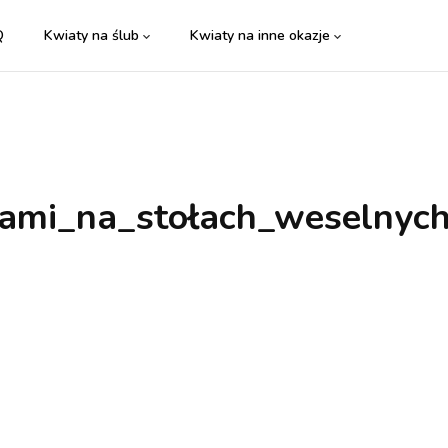
Q
Kwiaty na ślub
Kwiaty na inne okazje
atami_na_stołach_weselnyc