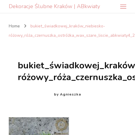
Dekoracje Ślubne Kraków | ABkwiaty
Home
bukiet_świadkowej_kraków_niebiesko-
różowy_róża_czernuszka_ostróżka_wax_szare_liscie_abkwiaty4_2
bukiet_świadkowej_kraków
różowy_róża_czernuszka_os
by
Agnieszka