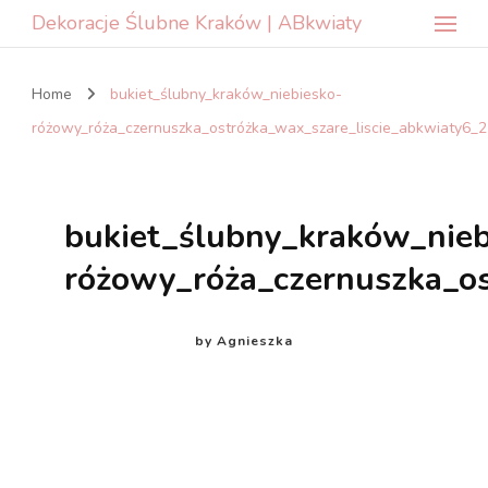
Dekoracje Ślubne Kraków | ABkwiaty
Home
bukiet_ślubny_kraków_niebiesko-
różowy_róża_czernuszka_ostróżka_wax_szare_liscie_abkwiaty6_2
bukiet_ślubny_kraków_nieb
różowy_róża_czernuszka_os
by
Agnieszka