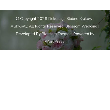
© Copyright 2026
Dekoracje Ślubne Kraków |
ABkwiaty
. All Rights Reserved.
Blossom Wedding |
Developed By
Blossom Themes
. Powered by
WordPress
.