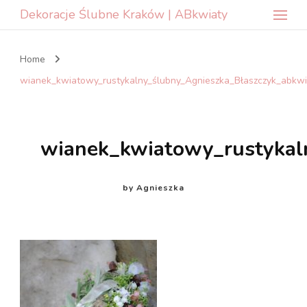
Dekoracje Ślubne Kraków | ABkwiaty
Home
wianek_kwiatowy_rustykalny_ślubny_Agnieszka_Błaszczyk_abkw
wianek_kwiatowy_rustykal
by
Agnieszka