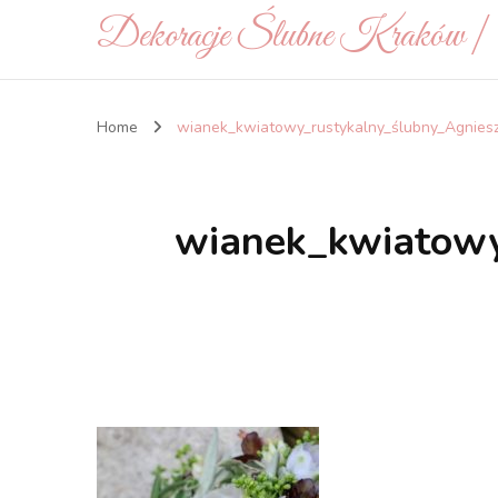
Dekoracje Ślubne Kraków 
Home
wianek_kwiatowy_rustykalny_ślubny_Agnies
wianek_kwiatowy