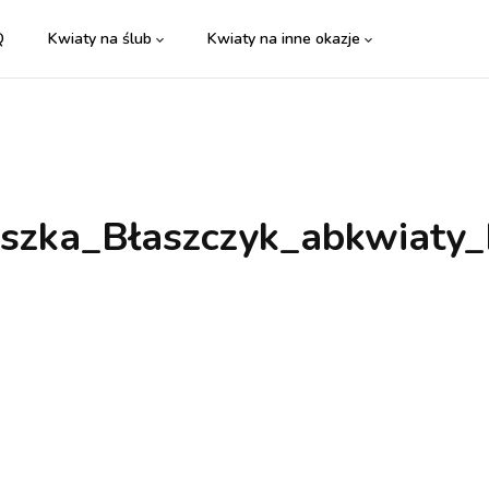
Q
Kwiaty na ślub
Kwiaty na inne okazje
eszka_Błaszczyk_abkwiaty