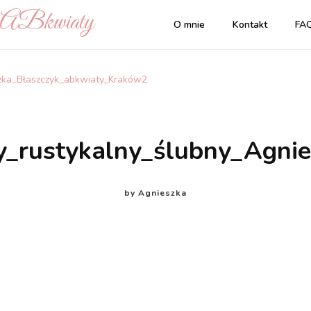
| ABkwiaty
O mnie
Kontakt
FA
zka_Błaszczyk_abkwiaty_Kraków2
_rustykalny_ślubny_Agni
by
Agnieszka